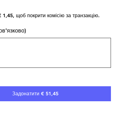
 1,45, щоб покрити комісію за транзакцію.
ов'язково)
Задонатити € 51,45