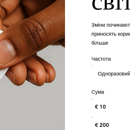
сві
Зміни починають
приносять кори
більше
Частота
Одноразови
Сума
€ 10
€ 200