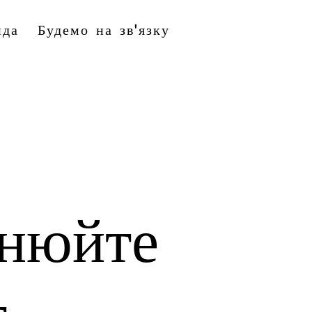
нда
Будемо на зв'язку
інюйте