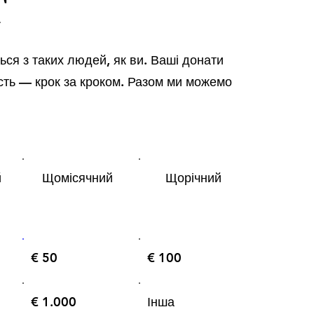
т
ся з таких людей, як ви. Ваші донати
сть — крок за кроком. Разом ми можемо
й
Щомісячний
Щорічний
€ 50
€ 100
€ 1.000
Інша