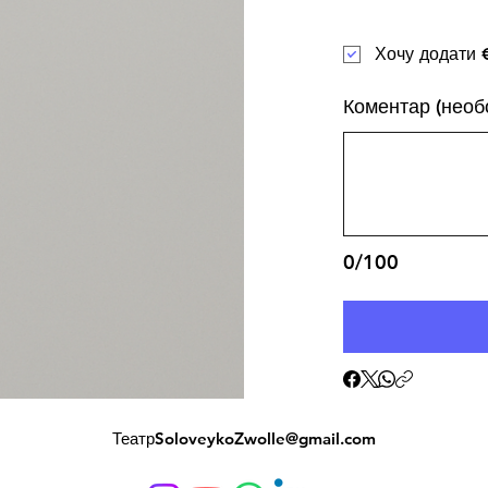
Хочу додати €
Коментар (необ
0/100
Театр
SoloveykoZwolle@gmail.com