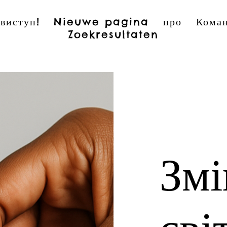
виступ!
Nieuwe pagina
про
Кома
Zoekresultaten
Зм