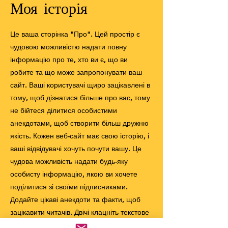
Моя історія
Це ваша сторінка "Про". Цей простір є
чудовою можливістю надати повну
інформацію про те, хто ви є, що ви
робите та що може запропонувати ваш
сайт. Ваші користувачі щиро зацікавлені в
тому, щоб дізнатися більше про вас, тому
не бійтеся ділитися особистими
анекдотами, щоб створити більш дружню
якість. Кожен веб-сайт має свою історію, і
ваші відвідувачі хочуть почути вашу. Це
чудова можливість надати будь-яку
особисту інформацію, якою ви хочете
поділитися зі своїми підписниками.
Додайте цікаві анекдоти та факти, щоб
зацікавити читачів.
Двічі клацніть текстове
поле, щоб розпочати редагування вмісту