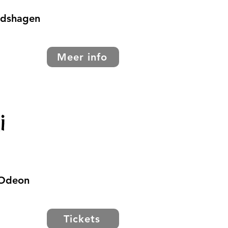
tadshagen
Meer info
i
 Odeon
Tickets