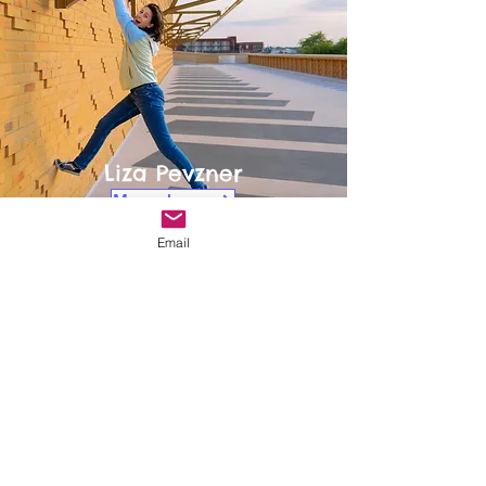
Liza Pevzner
Meer lezen
Email
Over ons
Documenten ANBI
Ons Bestuur
Stichting